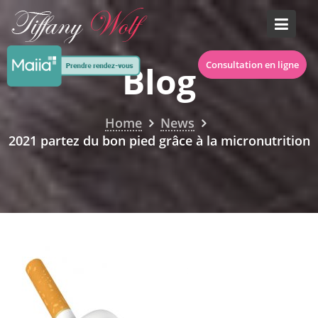
S
k
i
p
Blog
Consultation en ligne
t
o
c
Home
News
o
2021 partez du bon pied grâce à la micronutrition
n
t
e
n
t