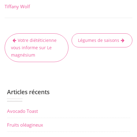
Tiffany Wolf
Votre diététicienne
Légumes de saisons
N
vous informe sur Le
a
magnésium
v
i
g
a
Articles récents
t
i
Avocado Toast
o
n
Fruits oléagineux
d