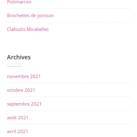
Potimarron
e
l
Brochettes de poisson
’
Clafoutis Mirabelles
a
r
t
Archives
i
c
novembre 2021
l
e
octobre 2021
septembre 2021
août 2021
avril 2021