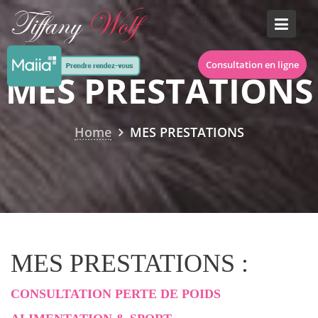
S
k
i
p
Consultation en ligne
MES PRESTATIONS
t
o
c
o
Home
MES PRESTATIONS
n
t
e
n
t
MES PRESTATIONS :
CONSULTATION PERTE DE POIDS