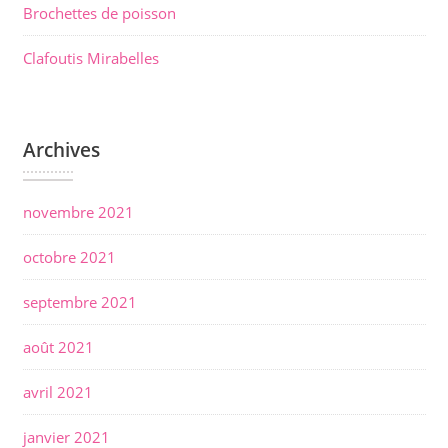
l
Brochettes de poisson
’
Clafoutis Mirabelles
a
r
t
Archives
i
c
novembre 2021
l
e
octobre 2021
septembre 2021
août 2021
avril 2021
janvier 2021