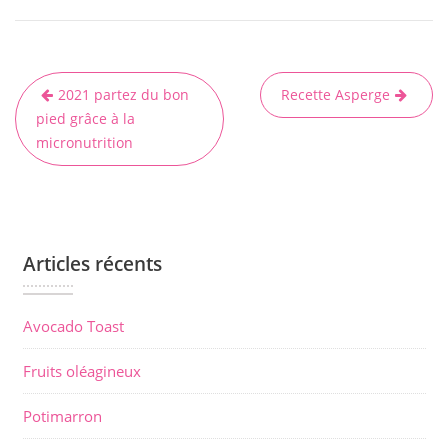
2021 partez du bon
Recette Asperge
N
pied grâce à la
a
micronutrition
v
i
g
a
Articles récents
t
i
Avocado Toast
o
n
Fruits oléagineux
d
Potimarron
e