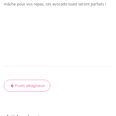
mâche pour vos repas, ces avocado toast seront parfaits !
Fruits oléagineux
N
a
v
i