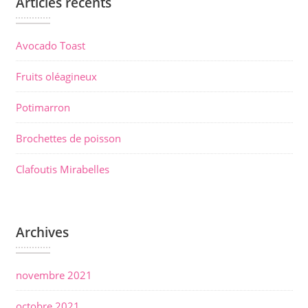
Articles récents
g
a
t
Avocado Toast
i
Fruits oléagineux
o
n
Potimarron
d
Brochettes de poisson
e
l
Clafoutis Mirabelles
’
a
Archives
r
t
i
novembre 2021
c
octobre 2021